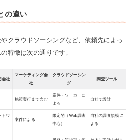
との違い
社やクラウドソーシングなど、依頼先によっ
れの特徴は次の通りです。
マーケティング会
クラウドソーシン
門会社
調査ツール
社
グ
案件・ワーカーに
施策実行まで含む
自社で設計
よる
ットワ
限定的（Web調査
自社の調査規模に
案件による
中心）
よる
単発・短納期・依
社内に設計力があ