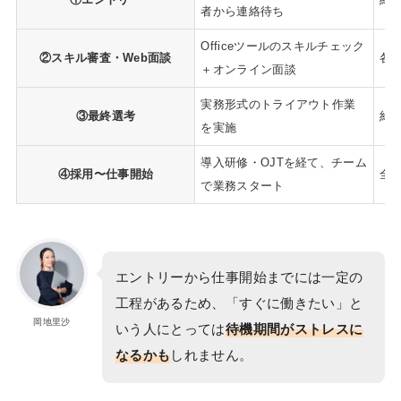
者から連絡待ち
Officeツールのスキルチェック
②スキル審査・Web面談
各約
＋オンライン面談
実務形式のトライアウト作業
③最終選考
約1
を実施
導入研修・OJTを経て、チーム
④採用〜仕事開始
全
で業務スタート
エントリーから仕事開始までには一定の
工程があるため、
「すぐに働きたい」と
岡地里沙
いう人にとっては
待機期間がストレスに
なるかも
しれません。