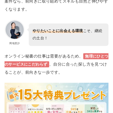
案件なら、前向きに取り組めてスキルも自然と伸びやす
くなります。
やりたいことに出会える環境
こそ、継続
の土台！
岡地里沙
オンライン秘書の仕事は
需要がある
ため、
無理にひとつ
、自分に合った探し方を見つけ
のサービスにこだわらず
ることが、前向きな一歩です。