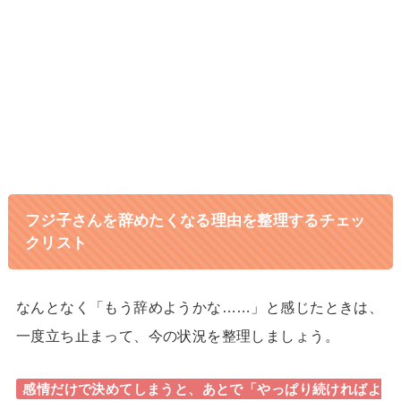
双子+3歳の育児中でも在宅で収入
1日密着
15倍!元ヨガ講師しまさんのストーリー
キャリアに悩む専業主婦から行列の
1日密着
できるインスタコンサルになったママに密
着
フジ子さんを辞めたくなる理由を整理するチェッ
クリスト
なんとなく「もう辞めようかな……」と感じたときは、
一度立ち止まって、今の状況を整理しましょう。
感情だけで決めてしまうと、あとで「やっぱり続ければよ