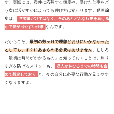
す。実際には、案件に応募する頻度や、受けた仕事をど
う次に活かすかによっても伸び方は変わります。動画編
集は、
学習量だけではなく、そのあとどんな行動を続ける
なんです。
かで差が出やすい仕事
だからこそ、
最初の数ヶ月で理想どおりにいかなかった
としても、すぐにあきらめる必要はありません
。むしろ
「最初は時間がかかるもの」と知っておくことは、焦り
すぎを防げるメリットも。
収入が伸びるまでの時間も含
と、今の自分に必要な行動が見えやす
めて想定しておく
くなりますよ。
24歳で収入7桁！理想の「月1旅
1日密着
行」も実現したほのかさんに密着