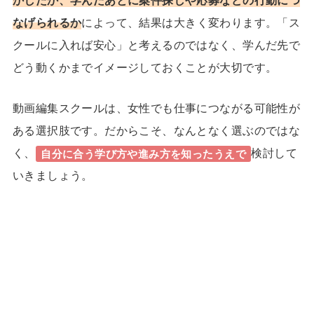
なげられるか
によって、結果は大きく変わります。「ス
クールに入れば安心」と考えるのではなく、学んだ先で
どう動くかまでイメージしておくことが大切です。
動画編集スクールは、女性でも仕事につながる可能性が
ある選択肢です。だからこそ、なんとなく選ぶのではな
く、
検討して
自分に合う学び方や進み方を知ったうえで
いきましょう。
24歳で収入7桁！理想の「月1旅
1日密着
行」も実現したほのかさんに密着
双子+3歳の育児中でも在宅で収入
1日密着
15倍!元ヨガ講師しまさんのストーリー