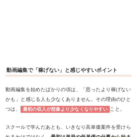
双子+3歳の育児中でも在宅で収入
1日密着
15倍!元ヨガ講師しまさんのストーリー
キャリアに悩む専業主婦から行列の
1日密着
できるインスタコンサルになったママに密
着
動画編集で「稼げない」と感じやすいポイント
動画編集を始めたばかりの頃は、「思ったより稼げない
かも」と感じる人も少なくありません。その理由のひと
つは、
こと。
最初の収入が想像より少なくなりやすい
スクールで学んだあとも、いきなり高単価案件を受けら
れるわけではなく、
最初は単発や低単価の仕事から始ま