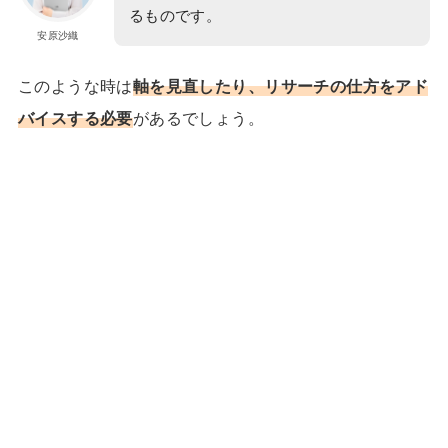
るものです。
安原沙織
このような時は
軸を見直したり、リサーチの仕方をアド
バイスする必要
があるでしょう。
24歳で収入7桁！理想の「月1旅
1日密着
行」も実現したほのかさんに密着
双子+3歳の育児中でも在宅で収入
1日密着
15倍!元ヨガ講師しまさんのストーリー
キャリアに悩む専業主婦から行列の
1日密着
できるインスタコンサルになったママに密
着