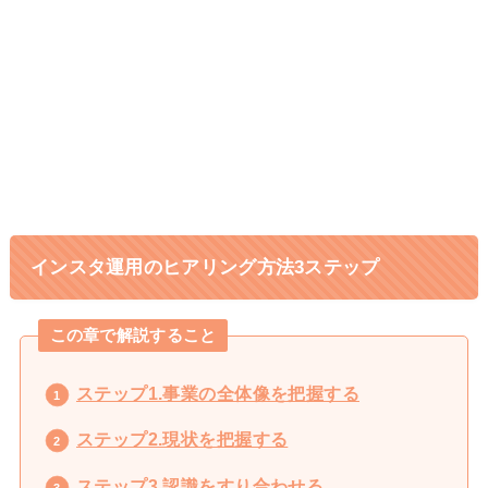
双子+3歳の育児中でも在宅で収入
1日密着
15倍!元ヨガ講師しまさんのストーリー
キャリアに悩む専業主婦から行列の
1日密着
できるインスタコンサルになったママに密
着
インスタ運用のヒアリング方法3ステップ
この章で解説すること
ステップ1.事業の全体像を把握する
ステップ2.現状を把握する
ステップ3.認識をすり合わせる