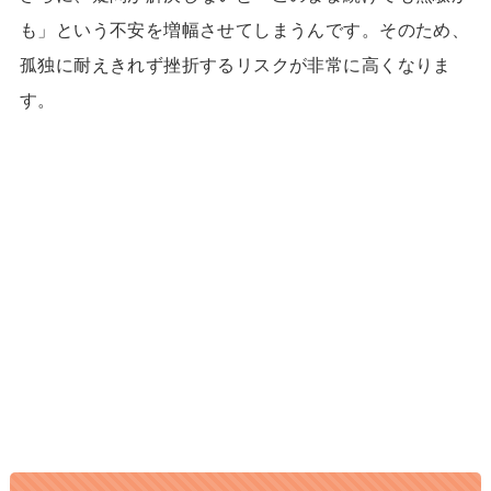
も」という不安を増幅させてしまうんです。そのため、
孤独に耐えきれず挫折するリスクが非常に高くなりま
す。
24歳で収入7桁！理想の「月1旅
1日密着
行」も実現したほのかさんに密着
双子+3歳の育児中でも在宅で収入
1日密着
15倍!元ヨガ講師しまさんのストーリー
キャリアに悩む専業主婦から行列の
1日密着
できるインスタコンサルになったママに密
着