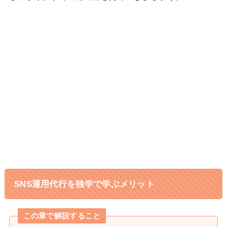
24歳で収入7桁！理想の「月1旅
1日密着
行」も実現したほのかさんに密着
双子+3歳の育児中でも在宅で収入
1日密着
15倍!元ヨガ講師しまさんのストーリー
キャリアに悩む専業主婦から行列の
1日密着
できるインスタコンサルになったママに密
着
SNS運用代行を独学で学ぶメリット
この章で解説すること