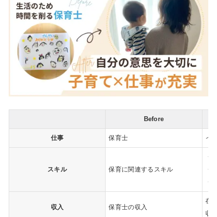
Before
仕事
保育士
イ
・
スキル
保育に関連するスキル
・
・
在
収入
保育士の収入
収