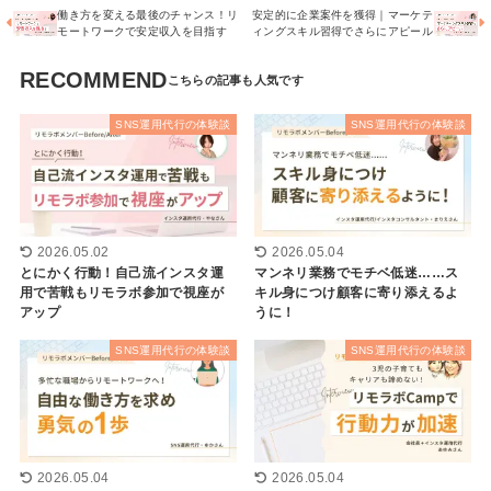
働き方を変える最後のチャンス！リ
安定的に企業案件を獲得｜マーケテ
モートワークで安定収入を目指す
ィングスキル習得でさらにアピール
RECOMMEND
SNS運用代行の体験談
SNS運用代行の体験談
2026.05.02
2026.05.04
とにかく行動！自己流インスタ運
マンネリ業務でモチベ低迷……ス
用で苦戦もリモラボ参加で視座が
キル身につけ顧客に寄り添えるよ
アップ
うに！
SNS運用代行の体験談
SNS運用代行の体験談
2026.05.04
2026.05.04