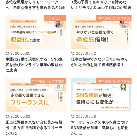
多忙な職場からリモートワーク
3児の子育てもキャリアも諦めな
へ！自由な働き方を求め勇気の1歩
い！リモラボCampで行動力が加速
インタビュー
SNS運用代行の体験談
2026.05.05
2026.05.02
幸運は行動で現実化する！SNS集
仕事に熱中できない日々からやり
客を学びオンライン事業の収益化
がいと自信を得て達成感倍増！
に成功
SNS運用代行の体験談
SNS運用代行の体験談
2026.05.02
2026.05.08
正当に評価されない会社員から脱
マーケティングスキルを身につけ
出！多方面で活躍できるフリーラ
SNS発信が加速！気持ちにも変化
ンスに
が……