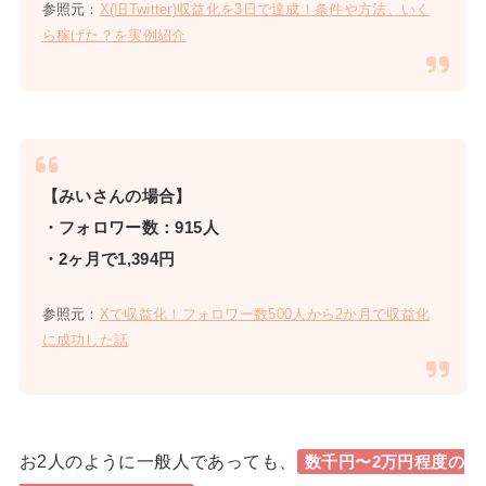
参照元：
X(旧Twitter)収益化を3日で達成！条件や方法、いく
ら稼げた？を実例紹介
【みいさんの場合】
・フォロワー数：915人
・2ヶ月で1,394円
参照元：
Xで収益化！フォロワー数500人から2か月で収益化
に成功した話
お2人のように一般人であっても、
数千円〜2万円程度の