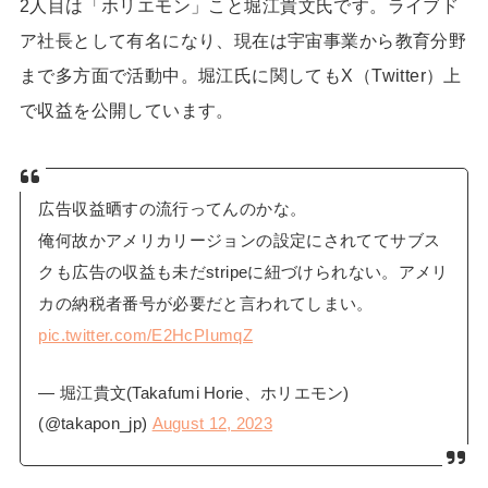
2人目は「ホリエモン」こと
堀江貴文氏
です。ライブド
ア社長として有名になり、現在は宇宙事業から教育分野
まで多方面で活動中。堀江氏に関してもX（Twitter）上
で収益を公開しています。
広告収益晒すの流行ってんのかな。
俺何故かアメリカリージョンの設定にされててサブス
クも広告の収益も未だstripeに紐づけられない。アメリ
カの納税者番号が必要だと言われてしまい。
pic.twitter.com/E2HcPIumqZ
— 堀江貴文(Takafumi Horie、ホリエモン)
(@takapon_jp)
August 12, 2023