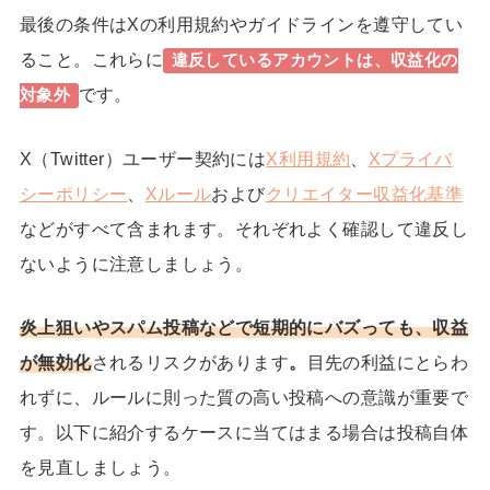
最後の条件はXの
利用規約やガイドラインを遵守してい
ること
。これらに
違反しているアカウントは、収益化の
です。
対象外
X（Twitter）ユーザー契約には
X利用規約
、
Xプライバ
シーポリシー
、
Xルール
および
クリエイター収益化基準
などがすべて含まれます。それぞれよく確認して違反し
ないように注意しましょう。
炎上狙いやスパム投稿などで短期的にバズっても、収益
が無効化
されるリスクがあります
。
目先の利益にとらわ
れずに、ルールに則った質の高い投稿への意識が重要で
す。以下に紹介するケースに当てはまる場合は投稿自体
を見直しましょう。