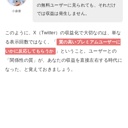
の無料ユーザーに見られても、それだけ
小森優
では収益は発生しません。
このように、X（Twitter）の収益化で大切なのは、単な
る表示回数ではなく、「
質の高いプレミアムユーザーに
」ということ。ユーザーとの
いかに反応してもらうか
「関係性の質」が、あなたの収益を直接左右する時代に
なった、と覚えておきましょう。
24歳で収入7桁！理想の「月1旅
1日密着
行」も実現したほのかさんに密着
双子+3歳の育児中でも在宅で収入
1日密着
15倍!元ヨガ講師しまさんのストーリー