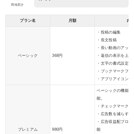
岡地里沙
プラン名
月額
内
・投稿の編集
・長文投稿
・長い動画のアップ
ベーシック
368円
・返信の表示を上位
・文字の書式設定
・ブックマークフォ
・アプリアイコンが
ベーシックの機能に
能。
・チェックマーク
・広告数を減らす
・広告​収益配ブロ
プレミアム
980円
能