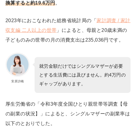
換算すると約19.6万円
。
2023年におこなわれた総務省統計局の「
家計調査 / 家計
収支編 二人以上の世帯
」によると、母親と20歳未満の
子どものみの世帯の月の消費支出は
235,036円
です。
就労金額だけではシングルマザーが必要
とする生活費には及びません。
約4万円の
安原沙織
ギャップがあります。
厚生労働省の「令和3年度全国ひとり親世帯等調査【母
の副業の状況】」によると、シングルマザーの副業率は
以下のとおりでした。