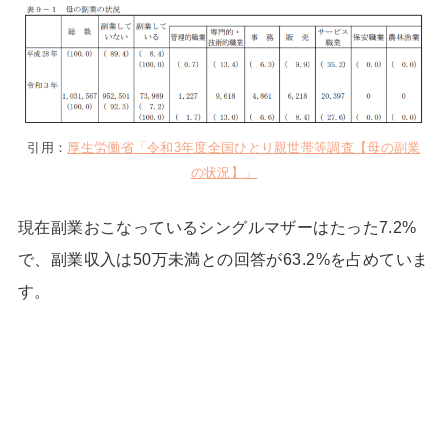
引用：
厚生労働省「令和3年度全国ひとり親世帯等調査【母の副業
の状況】」
現在副業おこなっているシングルマザーはたった7.2%
で、副業収入は50万未満との回答が63.2%を占めていま
す。
24歳で収入7桁！理想の「月1旅
1日密着
行」も実現したほのかさんに密着
双子+3歳の育児中でも在宅で収入
1日密着