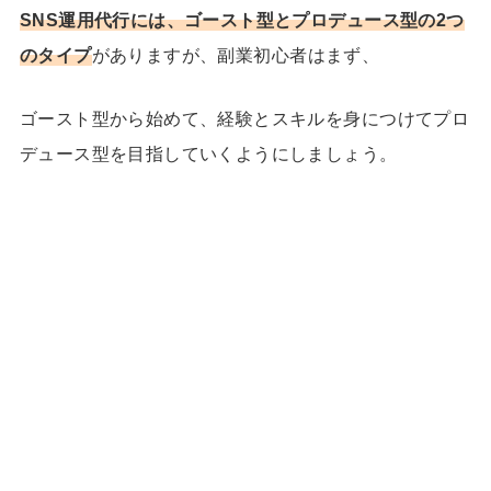
SNS運用代行には、ゴースト型とプロデュース型の2つ
のタイプ
がありますが、副業初心者はまず、
ゴースト型から始めて、経験とスキルを身につけてプロ
デュース型を目指していくようにしましょう。
24歳で収入7桁！理想の「月1旅
1日密着
行」も実現したほのかさんに密着
双子+3歳の育児中でも在宅で収入
1日密着
15倍!元ヨガ講師しまさんのストーリー
キャリアに悩む専業主婦から行列の
1日密着
できるインスタコンサルになったママに密
着