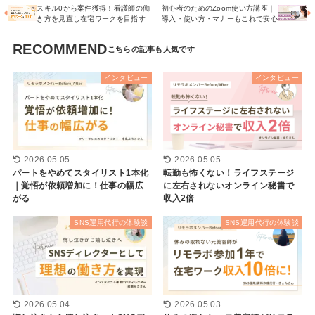
スキル0から案件獲得！看護師の働
初心者のためのZoom使い方講座｜
き方を見直し在宅ワークを目指す
導入・使い方・マナーもこれで安心
RECOMMEND
インタビュー
インタビュー
2026.05.05
2026.05.05
パートをやめてスタイリスト1本化
転勤も怖くない！ライフステージ
｜覚悟が依頼増加に！仕事の幅広
に左右されないオンライン秘書で
がる
収入2倍
SNS運用代行の体験談
SNS運用代行の体験談
2026.05.04
2026.05.03