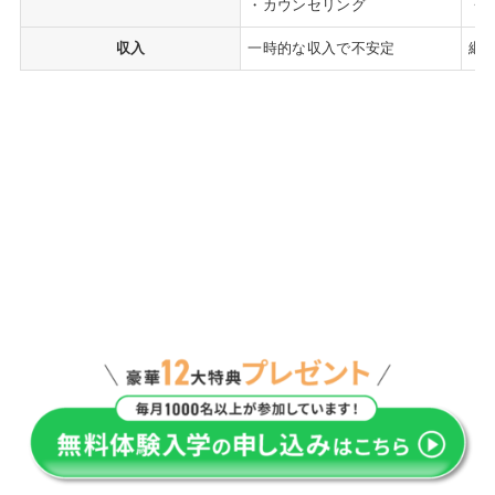
・カウンセリング
・デ
収入
一時的な収入で不安定
継