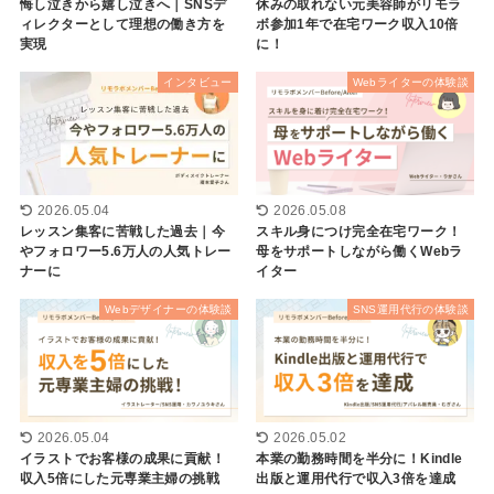
悔し泣きから嬉し泣きへ｜SNSデ
休みの取れない元美容師がリモラ
ィレクターとして理想の働き方を
ボ参加1年で在宅ワーク収入10倍
実現
に！
インタビュー
Webライターの体験談
2026.05.04
2026.05.08
レッスン集客に苦戦した過去｜今
スキル身につけ完全在宅ワーク！
やフォロワー5.6万人の人気トレー
母をサポートしながら働くWebラ
ナーに
イター
Webデザイナーの体験談
SNS運用代行の体験談
2026.05.04
2026.05.02
イラストでお客様の成果に貢献！
本業の勤務時間を半分に！Kindle
収入5倍にした元専業主婦の挑戦
出版と運用代行で収入3倍を達成