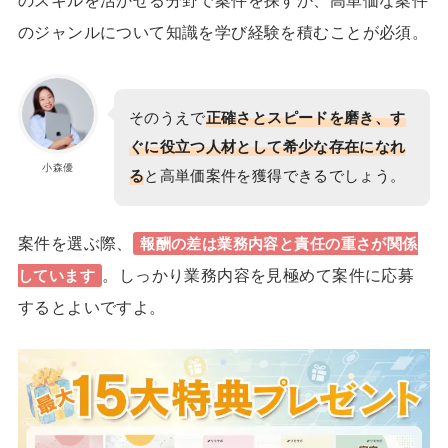
のジャンルについて知識を学び経験を積むことが必須。
そのうえで
正確さとスピードを磨き、す
ぐに役立つ人材として希少な存在になれ
小森優
る
と高単価案件を獲得できるでしょう。
案件を選ぶ際、
報酬の差は業務内容と責任の重さが関係
。しっかり業務内容を見極めて案件に応募
しています
するとよいですよ。