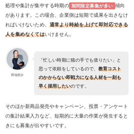
処理や集計が集中する時期の
傾向
期間限定募集
が多い
があります。この場合、企業側は短期で成果を出さなけ
ればいけないため、
通常より時給を上げて
即対応できる
人
を集めなくては
いけません。
「
忙しい時期に猫の手でも借りたい
」と
思って依頼をしているので、
教育コスト
岡地里沙
のかからない即戦力になる人材を一刻も
早く採用したい
のです。
そのほか新商品発売やキャンペーン、投票・アンケート
の集計結果入力など、短期的に大量の作業が発生すると
きにも募集が出やすいです。