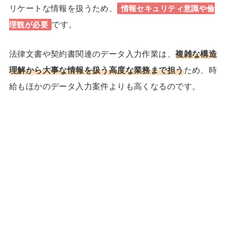
リケートな情報を扱うため、
情報セキュリティ意識や倫
です。
理観
が必要
法律文書や契約書関連のデータ入力作業は、
複雑な構造
理解から大事な情報を扱う高度な業務まで担う
ため、時
給もほかのデータ入力案件よりも高くなるのです。
24歳で収入7桁！理想の「月1旅
1日密着
行」も実現したほのかさんに密着
双子+3歳の育児中でも在宅で収入
1日密着
15倍!元ヨガ講師しまさんのストーリー
キャリアに悩む専業主婦から行列の
1日密着
できるインスタコンサルになったママに密