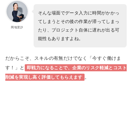
そんな場面でデータ入力に時間がかかっ
てしまうとその後の作業が滞ってしまっ
岡地里沙
たり、プロジェクト自体に遅れが出る可
能性もありますよね。
だからこそ、スキルの有無だけでなく
「今すぐ働けま
す！」
と
即戦力になることで、
企業のリスク軽減とコスト
。
削減を実現し高く評価してもらえます
24歳で収入7桁！理想の「月1旅
1日密着
行」も実現したほのかさんに密着
双子+3歳の育児中でも在宅で収入
1日密着
15倍!元ヨガ講師しまさんのストーリー