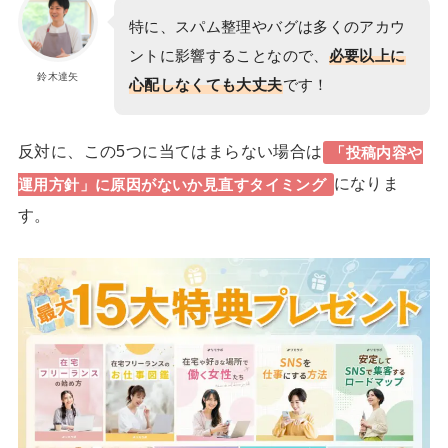
特に、スパム整理やバグは多くのアカウ
ントに影響することなので、
必要以上に
鈴木達矢
心配しなくても大丈夫
です！
反対に、この5つに当てはまらない場合は
「投稿内容や
になりま
運用方針」
に原因がないか見直すタイミング
す。