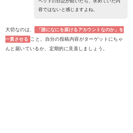
ペットの日記が続いたら、求めていた内
容ではないと感じますよね。
大切なのは、
「誰になにを届けるアカウントなのか」を
こと。
自分の投稿内容がターゲットにちゃ
一貫させる
んと届いているか、定期的に見直しましょう。
24歳で収入7桁！理想の「月1旅
1日密着
行」も実現したほのかさんに密着
双子+3歳の育児中でも在宅で収入
1日密着
15倍!元ヨガ講師しまさんのストーリー
キャリアに悩む専業主婦から行列の
1日密着
できるインスタコンサルになったママに密
着