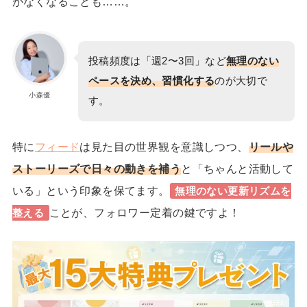
かなくなることも……。
投稿頻度は「週2〜3回」など
無理のない
ペースを決め、習慣化する
のが大切で
小森優
す。
特に
フィード
は見た目の世界観を意識しつつ、
リールや
ストーリーズで日々の動きを補う
と「ちゃんと活動して
いる」という印象を保てます。
無理のない更新リズムを
ことが、フォロワー定着の鍵ですよ！
整える